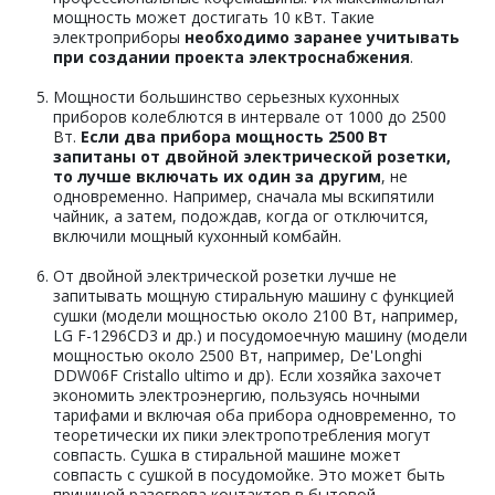
мощность может достигать 10 кВт. Такие
электроприборы
необходимо заранее учитывать
при создании проекта электроснабжения
.
Мощности большинство серьезных кухонных
приборов колеблются в интервале от 1000 до
2500
Вт.
Если два прибора мощность 2500 Вт
запитаны от
двойной электрической розетки
,
то
лучше включать их один за другим
, не
одновременно. Например, сначала мы вскипятили
чайник, а затем, подождав, когда ог отключится,
включили мощный кухонный комбайн.
От двойной электрической розетки лучше не
запитывать мощную стиральную машину с функцией
сушки (модели мощностью около 2100 Вт, например,
LG F-1296CD3 и др.) и посудомоечную машину (модели
мощностью около 2500 Вт, например, De'Longhi
DDW06F Cristallo ultimo и др). Если хозяйка захочет
экономить электроэнергию, пользуясь ночными
тарифами и включая оба прибора одновременно, то
теоретически их пики электропотребления могут
совпасть. Сушка в стиральной машине может
совпасть с сушкой в посудомойке. Это может быть
причиной разогрева контактов в бытовой